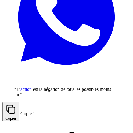
“L’
action
est la négation de tous les possibles moins
un.”
Copié !
Copier