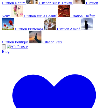
Citation Nature
Citation sur le Travail
Citation
Yeux
Citation sur la Beauté
Citation Théâtre
Citation Printemps
Citation Amitié
Citation Politique
Citation Paix
Blog