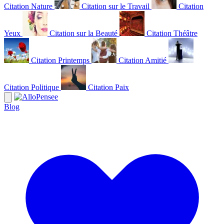
Citation Nature
Citation sur le Travail
Citation
Yeux
Citation sur la Beauté
Citation Théâtre
Citation Printemps
Citation Amitié
Citation Politique
Citation Paix
Blog