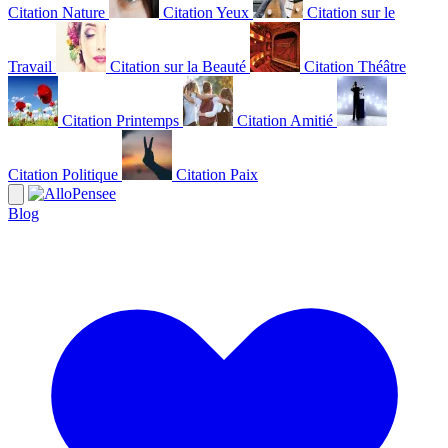
Citation Nature
Citation Yeux
Citation sur le
Travail
Citation sur la Beauté
Citation Théâtre
Citation Printemps
Citation Amitié
Citation Politique
Citation Paix
Blog