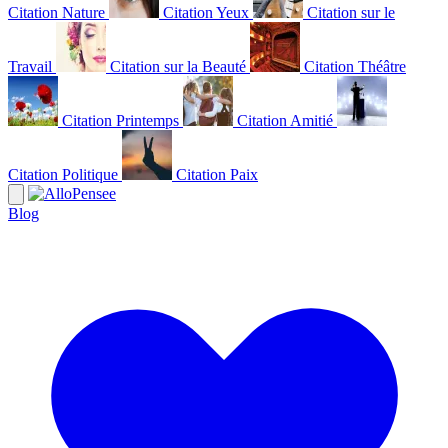
Citation Nature
Citation Yeux
Citation sur le
Travail
Citation sur la Beauté
Citation Théâtre
Citation Printemps
Citation Amitié
Citation Politique
Citation Paix
Blog