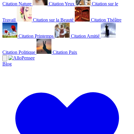
Citation Nature
Citation Yeux
Citation sur le
Travail
Citation sur la Beauté
Citation Théâtre
Citation Printemps
Citation Amitié
Citation Politique
Citation Paix
Blog