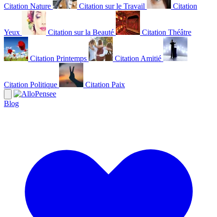
Citation Nature
Citation sur le Travail
Citation
Yeux
Citation sur la Beauté
Citation Théâtre
Citation Printemps
Citation Amitié
Citation Politique
Citation Paix
Blog