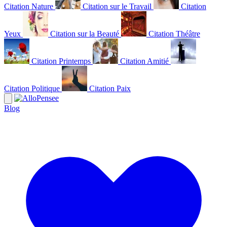
Citation Nature
Citation sur le Travail
Citation
Yeux
Citation sur la Beauté
Citation Théâtre
Citation Printemps
Citation Amitié
Citation Politique
Citation Paix
Blog