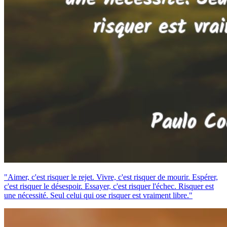
"Aimer, c'est risquer le rejet. Vivre, c'est risquer de mourir. Espérer,
c'est risquer le désespoir. Essayer, c'est risquer l'échec. Risquer est
une nécessité. Seul celui qui ose risquer est vraiment libre."