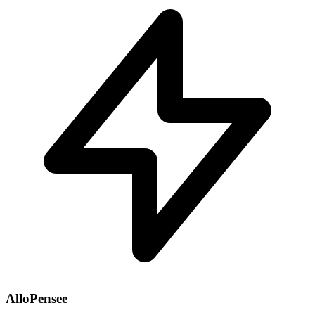
AlloPensee