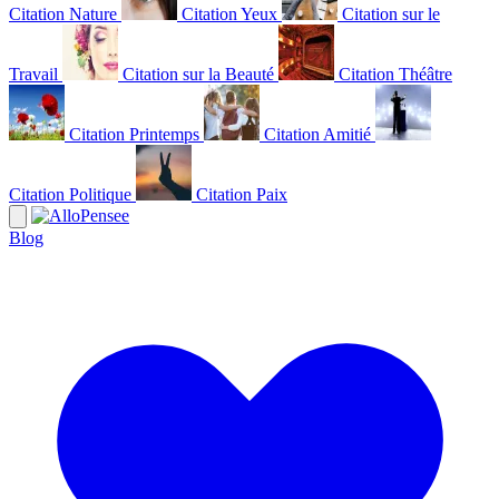
Citation Nature
Citation Yeux
Citation sur le
Travail
Citation sur la Beauté
Citation Théâtre
Citation Printemps
Citation Amitié
Citation Politique
Citation Paix
Blog