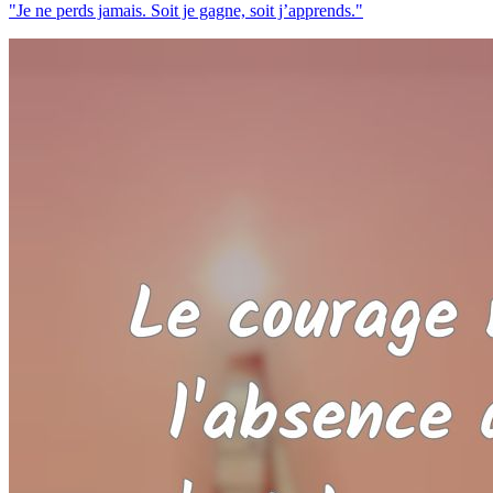
"Je ne perds jamais. Soit je gagne, soit j’apprends."