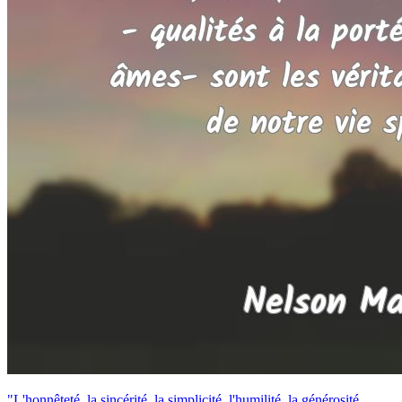
"L'honnêteté, la sincérité, la simplicité, l'humilité, la générosité,