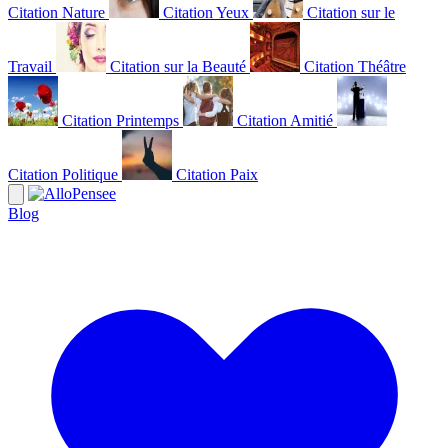
Citation Nature
Citation Yeux
Citation sur le
Travail
Citation sur la Beauté
Citation Théâtre
Citation Printemps
Citation Amitié
Citation Politique
Citation Paix
Blog