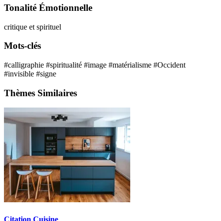
Tonalité Émotionnelle
critique et spirituel
Mots-clés
#calligraphie
#spiritualité
#image
#matérialisme
#Occident
#invisible
#signe
Thèmes Similaires
Citation Cuisine