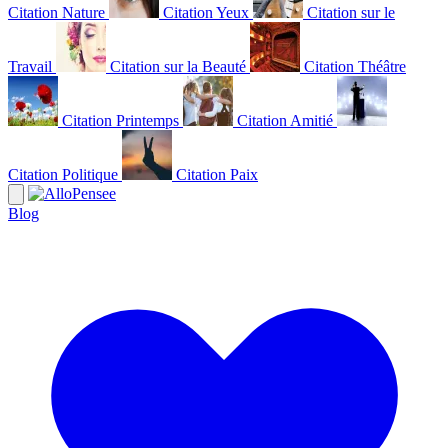
Citation Nature
Citation Yeux
Citation sur le
Travail
Citation sur la Beauté
Citation Théâtre
Citation Printemps
Citation Amitié
Citation Politique
Citation Paix
Blog