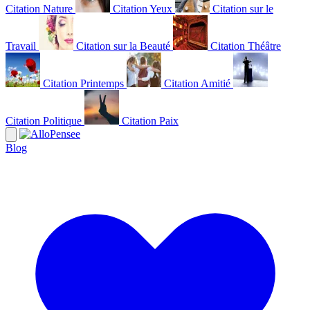
Citation Nature
Citation Yeux
Citation sur le
Travail
Citation sur la Beauté
Citation Théâtre
Citation Printemps
Citation Amitié
Citation Politique
Citation Paix
Blog