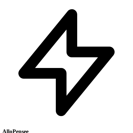
AlloPensee