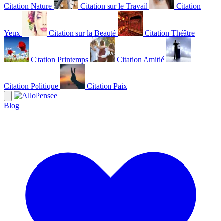
Citation Nature
Citation sur le Travail
Citation
Yeux
Citation sur la Beauté
Citation Théâtre
Citation Printemps
Citation Amitié
Citation Politique
Citation Paix
Blog