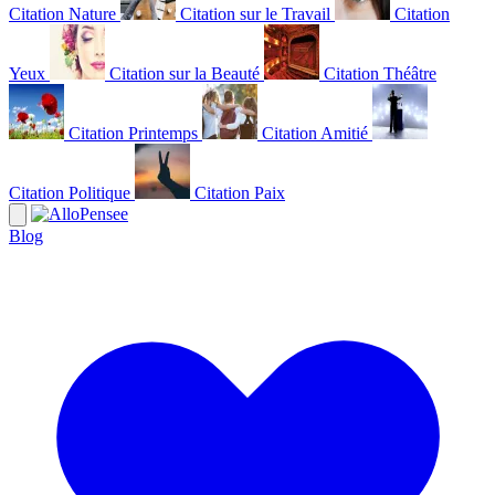
Citation Nature
Citation sur le Travail
Citation
Yeux
Citation sur la Beauté
Citation Théâtre
Citation Printemps
Citation Amitié
Citation Politique
Citation Paix
Blog