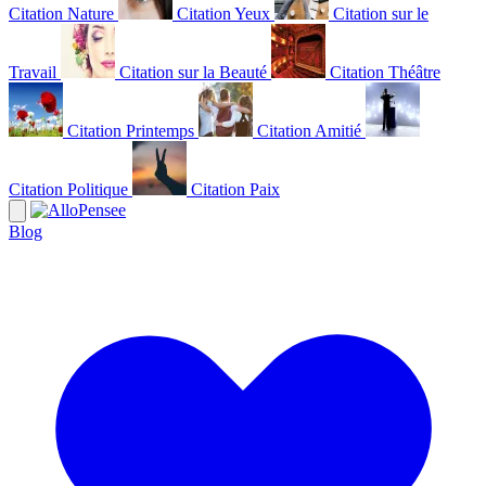
Citation Nature
Citation Yeux
Citation sur le
Travail
Citation sur la Beauté
Citation Théâtre
Citation Printemps
Citation Amitié
Citation Politique
Citation Paix
Blog