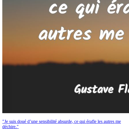
"Je suis doué d’une sensibilité absurde, ce qui érafle les autres me
déchire."