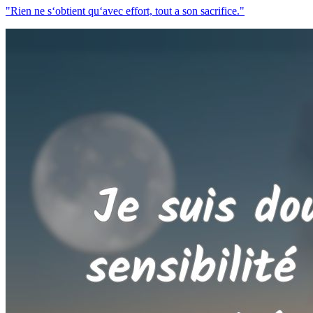
"Rien ne s‘obtient qu‘avec effort, tout a son sacrifice."