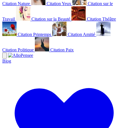
Citation Nature
Citation Yeux
Citation sur le
Travail
Citation sur la Beauté
Citation Théâtre
Citation Printemps
Citation Amitié
Citation Politique
Citation Paix
Blog