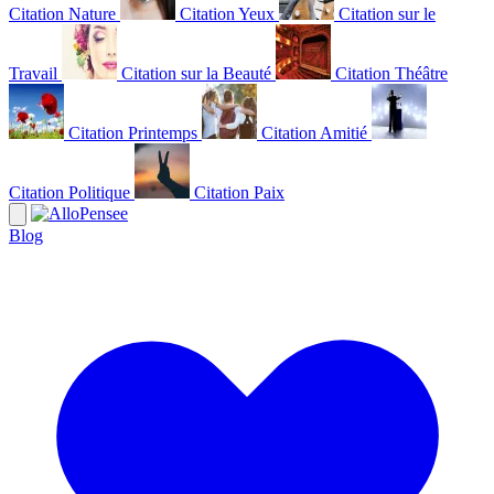
Citation Nature
Citation Yeux
Citation sur le
Travail
Citation sur la Beauté
Citation Théâtre
Citation Printemps
Citation Amitié
Citation Politique
Citation Paix
Blog