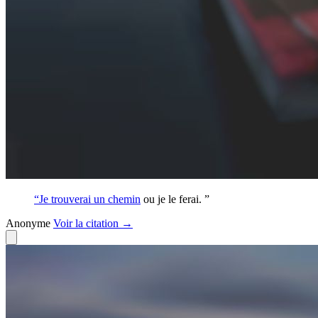
“Je trouverai un
chemin
ou je le ferai. ”
Anonyme
Voir
la citation
→