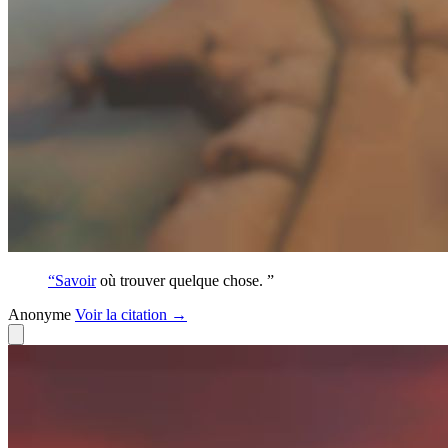
“
Savoir
où trouver quelque chose. ”
Anonyme
Voir
la citation
→