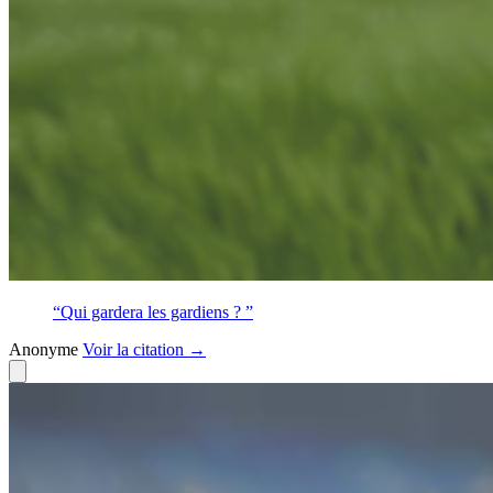
“Qui gardera les gardiens ? ”
Anonyme
Voir
la citation
→