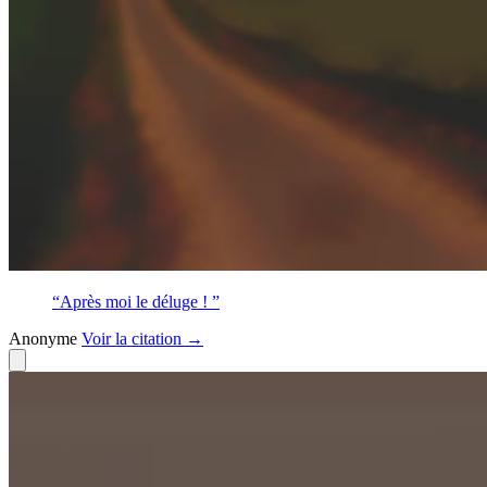
“Après moi le déluge ! ”
Anonyme
Voir
la citation
→