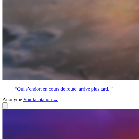
“Qui s’endort en cours de route, arrive plus tard. ”
Anonyme
Voir
la citation
→