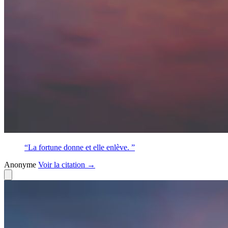
“La fortune donne et elle enlève. ”
Anonyme
Voir
la citation
→