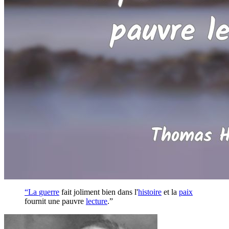
“La
guerre
fait joliment bien dans l'
histoire
et la
paix
fournit une pauvre
lecture
.”