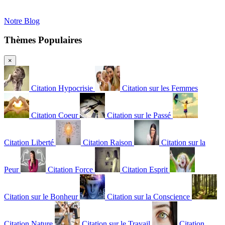
Notre Blog
Thèmes Populaires
×
Citation Hypocrisie
Citation sur les Femmes
Citation Coeur
Citation sur le Passé
Citation Liberté
Citation Raison
Citation sur la
Peur
Citation Force
Citation Esprit
Citation sur le Bonheur
Citation sur la Conscience
Citation Nature
Citation sur le Travail
Citation