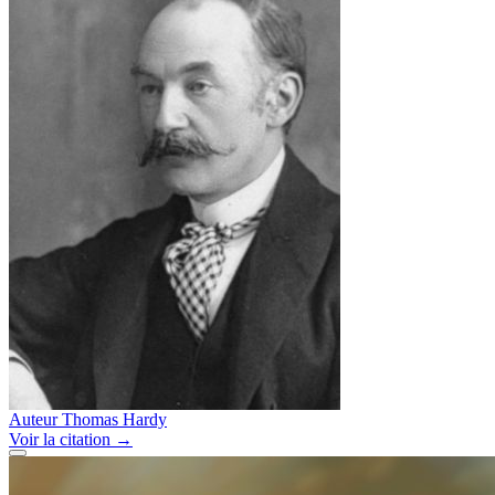
Auteur
Thomas Hardy
Voir
la citation
→