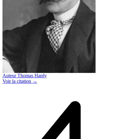
Auteur
Thomas Hardy
Voir
la citation
→