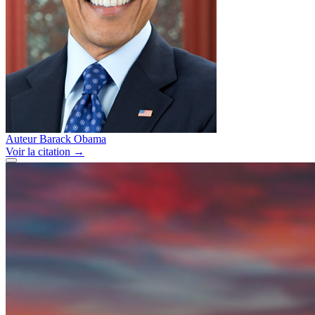
Auteur
Barack Obama
Voir
la citation
→