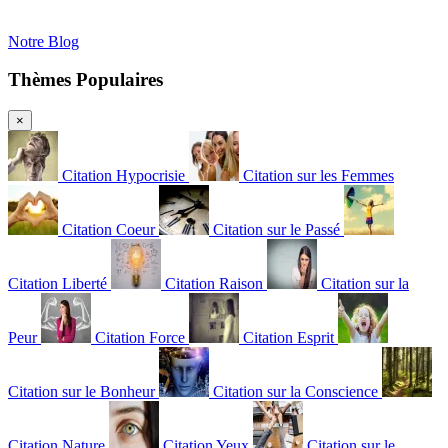
Notre Blog
Thèmes Populaires
×
Citation Hypocrisie
Citation sur les Femmes
Citation Coeur
Citation sur le Passé
Citation Liberté
Citation Raison
Citation sur la
Peur
Citation Force
Citation Esprit
Citation sur le Bonheur
Citation sur la Conscience
Citation Nature
Citation Yeux
Citation sur le