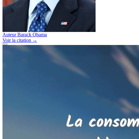
Auteur
Barack Obama
Voir
la citation
→