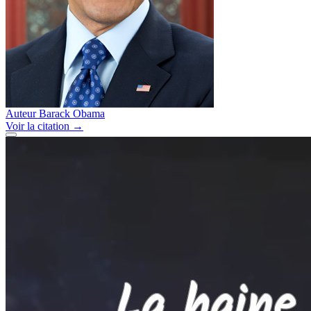
Auteur
Barack Obama
Voir
la citation
→