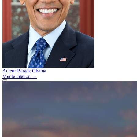
Auteur
Barack Obama
Voir
la citation
→