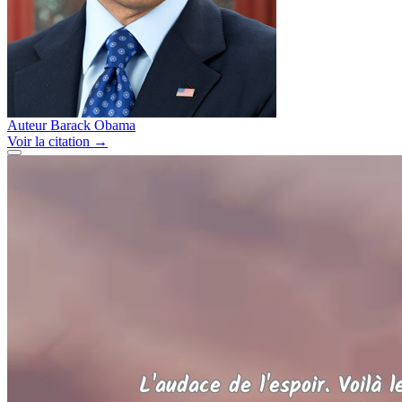
Auteur
Barack Obama
Voir
la citation
→