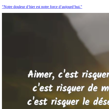
"Notre douleur d‘hier est notre force d‘aujourd‘hui."