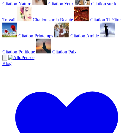
Citation Nature
Citation Yeux
Citation sur le
Travail
Citation sur la Beauté
Citation Théâtre
Citation Printemps
Citation Amitié
Citation Politique
Citation Paix
Blog