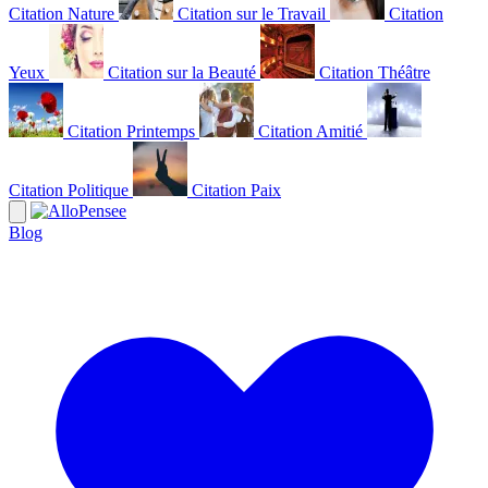
Citation Nature
Citation sur le Travail
Citation
Yeux
Citation sur la Beauté
Citation Théâtre
Citation Printemps
Citation Amitié
Citation Politique
Citation Paix
Blog