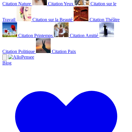
Citation Nature
Citation Yeux
Citation sur le
Travail
Citation sur la Beauté
Citation Théâtre
Citation Printemps
Citation Amitié
Citation Politique
Citation Paix
Blog