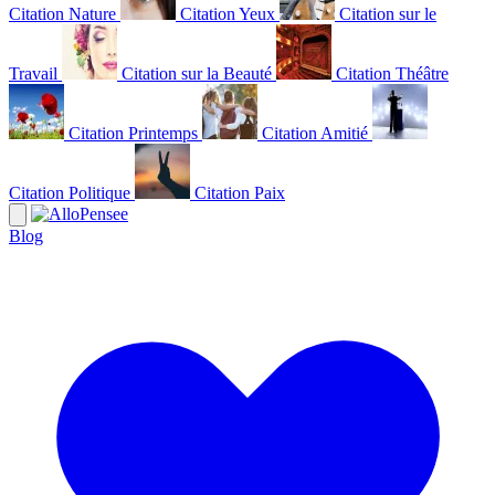
Citation Nature
Citation Yeux
Citation sur le
Travail
Citation sur la Beauté
Citation Théâtre
Citation Printemps
Citation Amitié
Citation Politique
Citation Paix
Blog