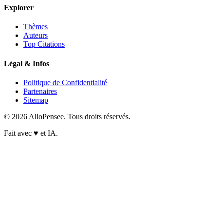
Explorer
Thèmes
Auteurs
Top Citations
Légal & Infos
Politique de Confidentialité
Partenaires
Sitemap
© 2026 AlloPensee. Tous droits réservés.
Fait avec
♥
et IA.