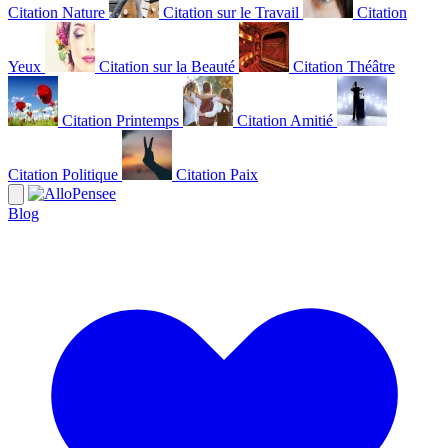
Citation Nature
Citation sur le Travail
Citation
Yeux
Citation sur la Beauté
Citation Théâtre
Citation Printemps
Citation Amitié
Citation Politique
Citation Paix
Blog