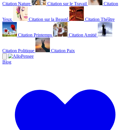
Citation Nature
Citation sur le Travail
Citation
Yeux
Citation sur la Beauté
Citation Théâtre
Citation Printemps
Citation Amitié
Citation Politique
Citation Paix
Blog