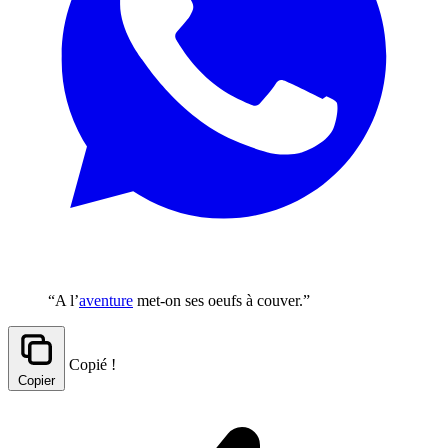
“A l’
aventure
met-on ses oeufs à couver.”
Copié !
Copier