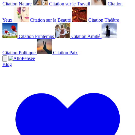
Citation Nature
Citation sur le Travail
Citation
Yeux
Citation sur la Beauté
Citation Théâtre
Citation Printemps
Citation Amitié
Citation Politique
Citation Paix
Blog