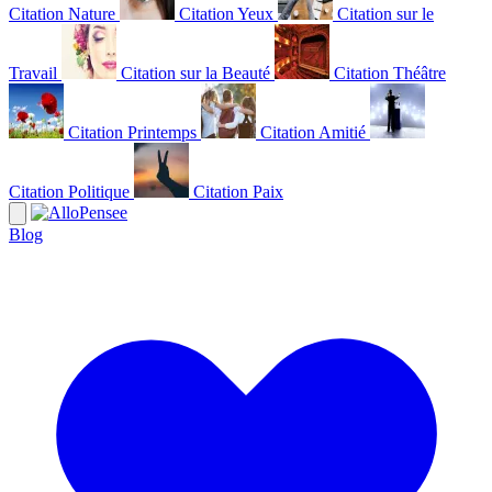
Citation Nature
Citation Yeux
Citation sur le
Travail
Citation sur la Beauté
Citation Théâtre
Citation Printemps
Citation Amitié
Citation Politique
Citation Paix
Blog