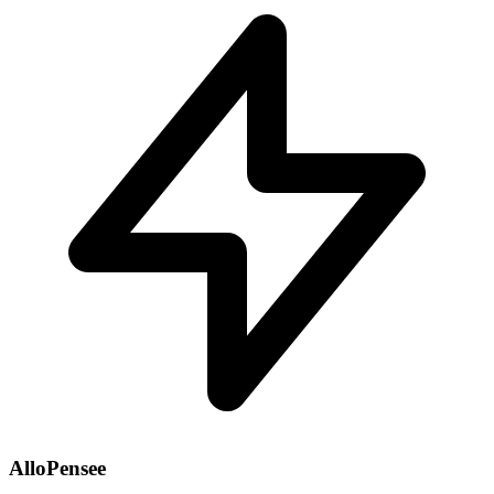
AlloPensee