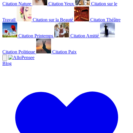
Citation Nature
Citation Yeux
Citation sur le
Travail
Citation sur la Beauté
Citation Théâtre
Citation Printemps
Citation Amitié
Citation Politique
Citation Paix
Blog