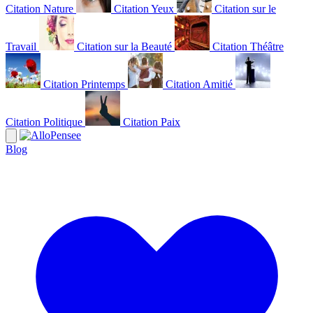
Citation Nature
Citation Yeux
Citation sur le
Travail
Citation sur la Beauté
Citation Théâtre
Citation Printemps
Citation Amitié
Citation Politique
Citation Paix
Blog