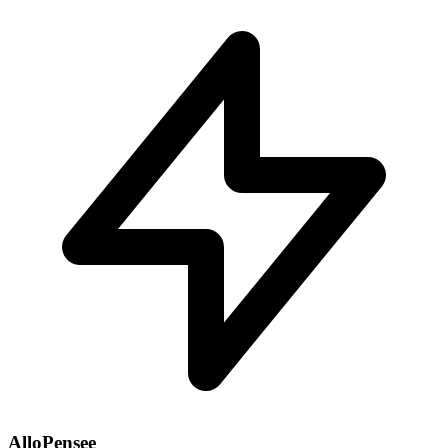
AlloPensee