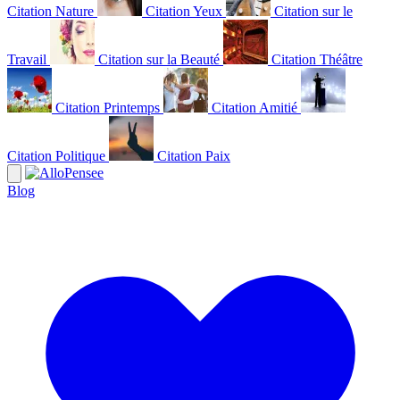
Citation Nature
Citation Yeux
Citation sur le
Travail
Citation sur la Beauté
Citation Théâtre
Citation Printemps
Citation Amitié
Citation Politique
Citation Paix
Blog