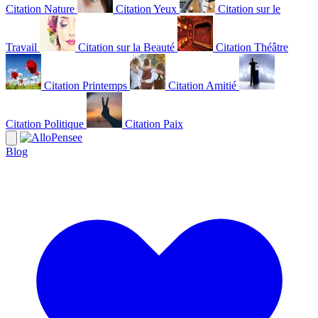
Citation Nature
Citation Yeux
Citation sur le
Travail
Citation sur la Beauté
Citation Théâtre
Citation Printemps
Citation Amitié
Citation Politique
Citation Paix
Blog