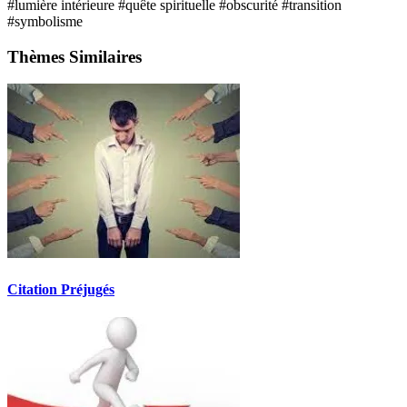
#lumière intérieure
#quête spirituelle
#obscurité
#transition
#symbolisme
Thèmes Similaires
Citation Préjugés