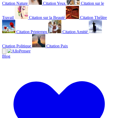
Citation Nature
Citation Yeux
Citation sur le
Travail
Citation sur la Beauté
Citation Théâtre
Citation Printemps
Citation Amitié
Citation Politique
Citation Paix
Blog