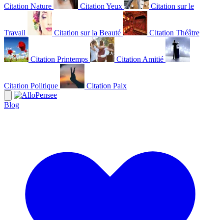
Citation Nature
Citation Yeux
Citation sur le
Travail
Citation sur la Beauté
Citation Théâtre
Citation Printemps
Citation Amitié
Citation Politique
Citation Paix
Blog