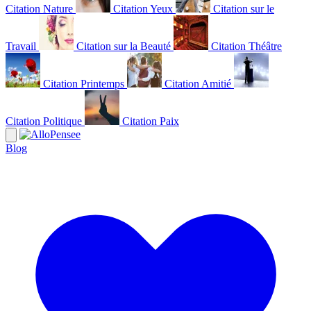
Citation Nature
Citation Yeux
Citation sur le
Travail
Citation sur la Beauté
Citation Théâtre
Citation Printemps
Citation Amitié
Citation Politique
Citation Paix
Blog