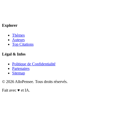
Explorer
Thèmes
Auteurs
Top Citations
Légal & Infos
Politique de Confidentialité
Partenaires
Sitemap
© 2026 AlloPensee. Tous droits réservés.
Fait avec
♥
et IA.