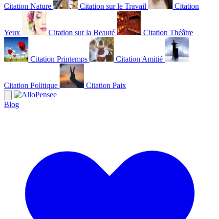
Citation Nature
Citation sur le Travail
Citation
Yeux
Citation sur la Beauté
Citation Théâtre
Citation Printemps
Citation Amitié
Citation Politique
Citation Paix
Blog