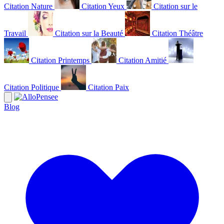
Citation Nature
Citation Yeux
Citation sur le
Travail
Citation sur la Beauté
Citation Théâtre
Citation Printemps
Citation Amitié
Citation Politique
Citation Paix
Blog