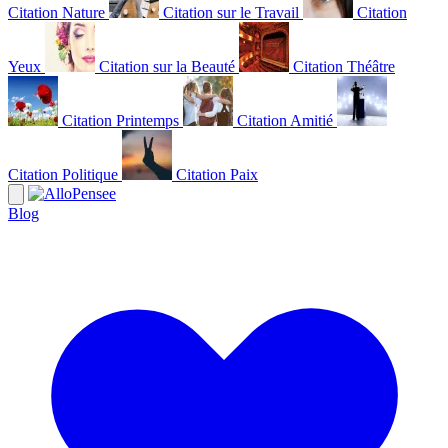
Citation Nature
Citation sur le Travail
Citation
Yeux
Citation sur la Beauté
Citation Théâtre
Citation Printemps
Citation Amitié
Citation Politique
Citation Paix
Blog