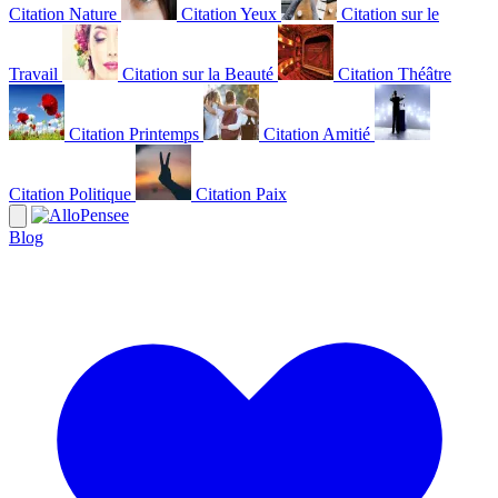
Citation Nature
Citation Yeux
Citation sur le
Travail
Citation sur la Beauté
Citation Théâtre
Citation Printemps
Citation Amitié
Citation Politique
Citation Paix
Blog