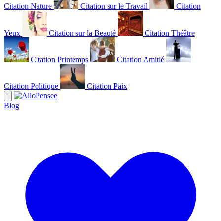
Citation Nature
Citation sur le Travail
Citation
Yeux
Citation sur la Beauté
Citation Théâtre
Citation Printemps
Citation Amitié
Citation Politique
Citation Paix
Blog