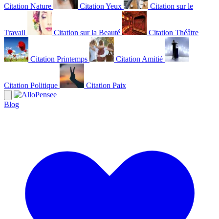
Citation Nature
Citation Yeux
Citation sur le
Travail
Citation sur la Beauté
Citation Théâtre
Citation Printemps
Citation Amitié
Citation Politique
Citation Paix
Blog