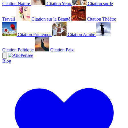
Citation Nature
Citation Yeux
Citation sur le
Travail
Citation sur la Beauté
Citation Théâtre
Citation Printemps
Citation Amitié
Citation Politique
Citation Paix
Blog