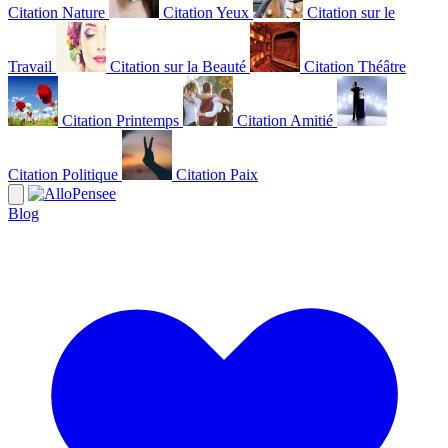
Citation Nature
Citation Yeux
Citation sur le
Travail
Citation sur la Beauté
Citation Théâtre
Citation Printemps
Citation Amitié
Citation Politique
Citation Paix
Blog