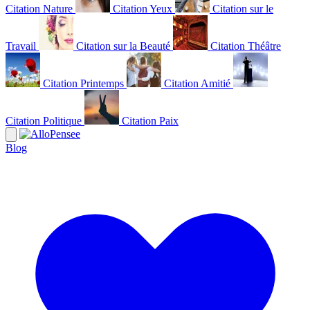
Citation Nature
Citation Yeux
Citation sur le
Travail
Citation sur la Beauté
Citation Théâtre
Citation Printemps
Citation Amitié
Citation Politique
Citation Paix
Blog