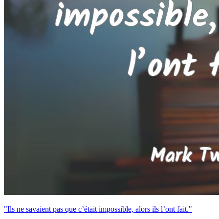
"Ils ne savaient pas que c’était impossible, alors ils l’ont fait."