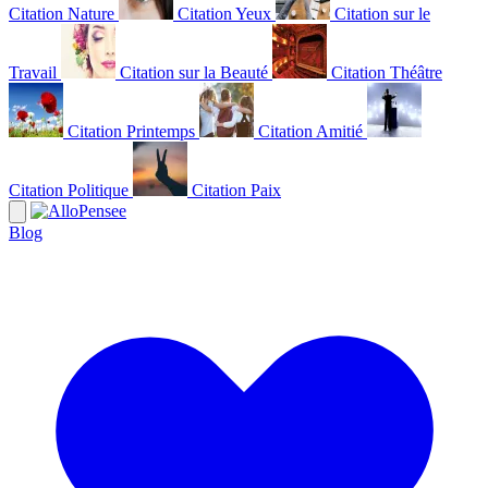
Citation Nature
Citation Yeux
Citation sur le
Travail
Citation sur la Beauté
Citation Théâtre
Citation Printemps
Citation Amitié
Citation Politique
Citation Paix
Blog