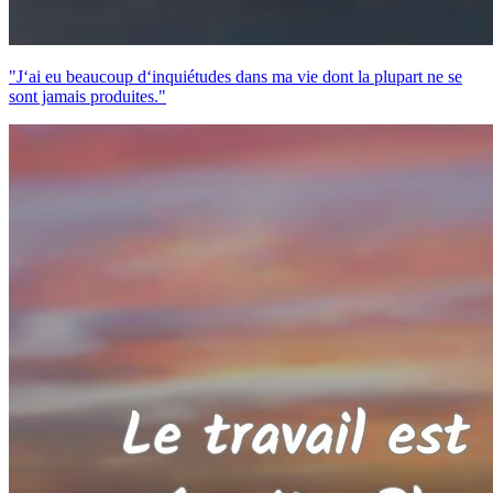
"J‘ai eu beaucoup d‘inquiétudes dans ma vie dont la plupart ne se
sont jamais produites."