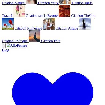
Citation Nature
Citation Yeux
Citation sur le
Travail
Citation sur la Beauté
Citation Théâtre
Citation Printemps
Citation Amitié
Citation Politique
Citation Paix
Blog