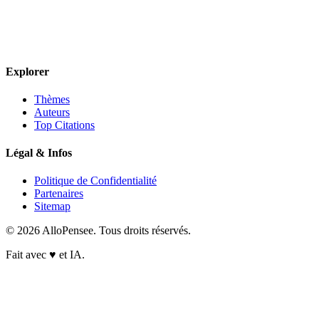
Explorer
Thèmes
Auteurs
Top Citations
Légal & Infos
Politique de Confidentialité
Partenaires
Sitemap
© 2026 AlloPensee. Tous droits réservés.
Fait avec
♥
et IA.