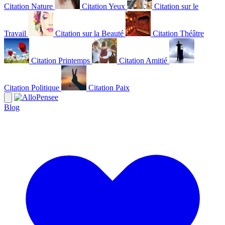
Citation Nature
Citation Yeux
Citation sur le
Travail
Citation sur la Beauté
Citation Théâtre
Citation Printemps
Citation Amitié
Citation Politique
Citation Paix
Blog