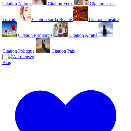
Citation Nature
Citation Yeux
Citation sur le
Travail
Citation sur la Beauté
Citation Théâtre
Citation Printemps
Citation Amitié
Citation Politique
Citation Paix
Blog