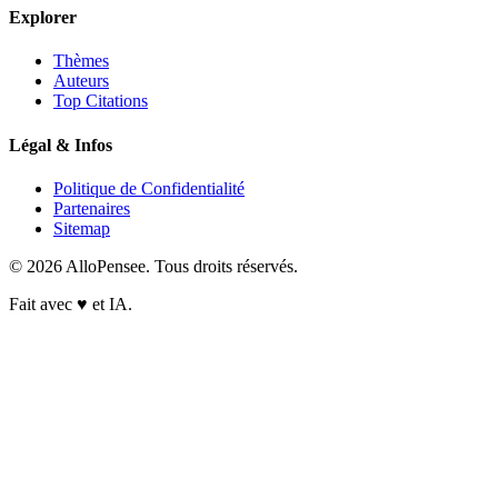
Explorer
Thèmes
Auteurs
Top Citations
Légal & Infos
Politique de Confidentialité
Partenaires
Sitemap
© 2026 AlloPensee. Tous droits réservés.
Fait avec
♥
et IA.