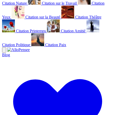
Citation Nature
Citation sur le Travail
Citation
Yeux
Citation sur la Beauté
Citation Théâtre
Citation Printemps
Citation Amitié
Citation Politique
Citation Paix
Blog