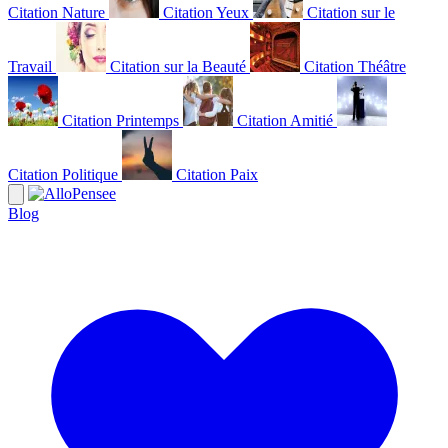
Citation Nature
Citation Yeux
Citation sur le
Travail
Citation sur la Beauté
Citation Théâtre
Citation Printemps
Citation Amitié
Citation Politique
Citation Paix
Blog