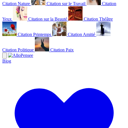
Citation Nature
Citation sur le Travail
Citation
Yeux
Citation sur la Beauté
Citation Théâtre
Citation Printemps
Citation Amitié
Citation Politique
Citation Paix
Blog