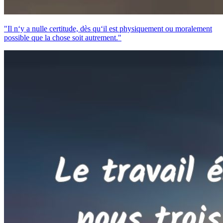
"Il n‘y a nulle certitude, dès qu‘il est physiquement ou moralement
possible que la chose soit autrement."