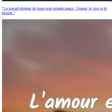
"Le travail éloigne de nous trois grands maux : l'ennui, le vice et le
besoin."