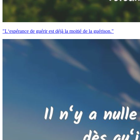
"L‘espérance de guérir est déjà la moitié de la guérison."